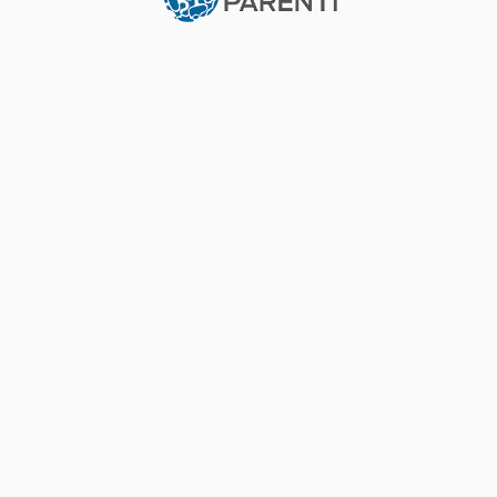
COMUNIDAD Y SALUD
Vacuna anti SARS CoV2