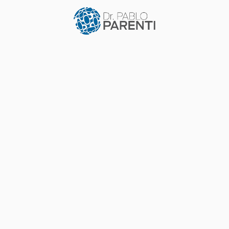
do conmemora el 3 de diciembre el Día Internacion
rentes con el objetivo de los derechos y el bienestar
rrollo.
/observances/day-of-persons-with-disabilities
nesco.org/evento/dia-internacional-de-las-personas-con-di
COMPARTIR EN: